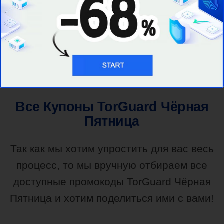
ЗАБРАТЬ ПРЕДЛОЖЕНИЕ
Посетить Сайт Провайдера
Все Купоны TorGuard Чёрная
Пятница
Так как мы хотим упростить для вас весь
процесс, то мы вручную отбираем все
доступные промокоды TorGuard Чёрная
Пятница и хотим поделиться ими с вами!