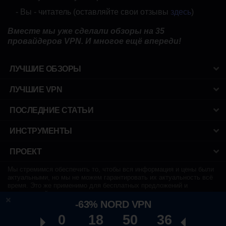
- Вы - читатель (оставляйте свои отзывы
здесь
)
Вместе мы уже сделали обзоры на 35
провайдеров VPN. И многое ещё впереди!
ЛУЧШИЕ ОБЗОРЫ
ЛУЧШИЕ VPN
ПОСЛЕДНИЕ СТАТЬИ
ИНСТРУМЕНТЫ
ПРОЕКТ
Мы стремимся обеспечить то, чтобы вся информация и цены были
актуальными, но мы не можем гарантировать их актуальность всё
время. Это же применимо для бесплатных предложений и
продвижений.
Раскрытие:
Чтобы поддерживать работу сайта, мы иногда можем
-63% NORD VPN
получать небольшую комиссию, если вы решите приобрести сервис
0
18
50
35
через ссылки на этом сайте без дополнительной стоимости.