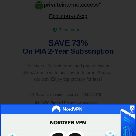
Прочитать обзор
Проверено
SAVE 73%
On PIA 2-Year Subscription
Receive a 73% discount and pay as low as
$2.50/month with this Private Internet Access
coupon. Enjoy top privacy for less!
Дата истечения сроков : 10/08/2026
2956 Людей Воспользовались
x
Осталось лишь 44
РЕЙТИНГ
4.9